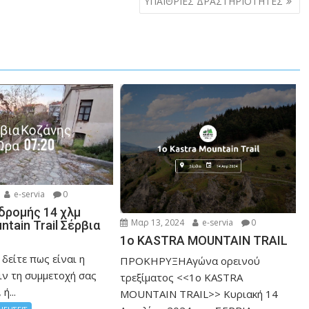
ΥΠΑΙΘΡΙΕΣ ΔΡΑΣΤΗΡΙΟΤΗΤΕΣ
e-servia
0
δρομής 14 χλμ
Μαρ 13, 2024
e-servia
0
ntain Trail Σέρβια
1o KASTRA MOUNTAIN TRAIL
 δείτε πως είναι η
ΠΡΟΚΗΡΥΞΗΑγώνα ορεινού
ιν τη συμμετοχή σας
τρεξίματος <<1o KASTRA
ή...
MOUNTAIN TRAIL>> Κυριακή 14