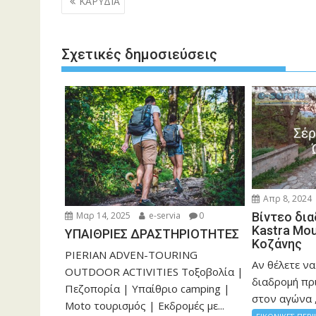
ΚΑΡΥΔΙΑ
o
n
A
Li
άρθρων
o
g
p
n
k
er
p
k
Σχετικές δημοσιεύσεις
Απρ 8, 2024
Βίντεο δια
Μαρ 14, 2025
e-servia
0
Kastra Mou
ΥΠΑΙΘΡΙΕΣ ΔΡΑΣΤΗΡΙΟΤΗΤΕΣ
Κοζάνης
PIERIAN ADVEN-TOURING
Αν θέλετε να
OUTDOOR ACTIVITIES Τοξοβολία |
διαδρομή πρ
Πεζοπορία | Υπαίθριο camping |
στον αγώνα , 
Moto τουρισμός | Εκδρομές με...