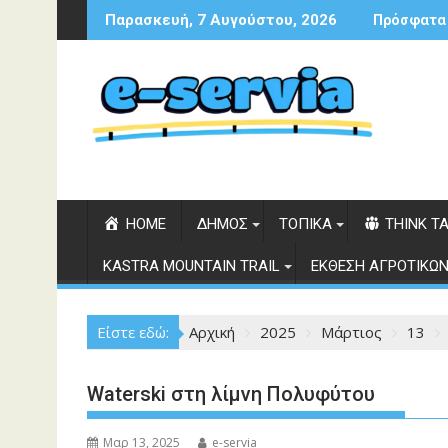
Περάστε
Παρασκευή, 7 Αυγούστου, 2026
Πρόσφατα
στο
περιεχόμενο
HOME
ΔΗΜΟΣ
ΤΟΠΙΚΑ
THINK T
KASTRA MOUNTAIN TRAIL
ΕΚΘΕΣΗ ΑΓΡΟΤΙΚΩΝ
Είστε εδώ:
Αρχική
2025
Μάρτιος
13
Waterski στη λίμνη Πολυφύτου
Μαρ 13, 2025
e-servia