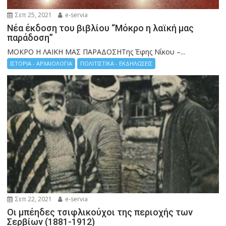
Σεπ 25, 2021
e-servia
Νέα έκδοση του βιβλίου “Μόκρο η λαϊκή μας
παράδοση”
ΜΟΚΡΟ Η ΛΑΙΚΗ ΜΑΣ ΠΑΡΑΔΟΣΗΤης Έφης Νίκου –...
ΙΣΤΟΡΙΑ - ΑΡΧΑΙΟΛΟΓΙΑ
ΠΟΛΙΤΙΣΤΙΚΑ - ΕΚΔΗΛΩΣΕΙΣ
Σεπ 22, 2021
e-servia
Οι μπέηδες τσιφλικούχοι της περιοχής των
Σερβίων (1881-1912)