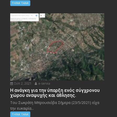
THINK TANK
Σεπ 2, 2021
e-servia
Η ανάγκη για την ύπαρξη ενός σύγχρονου
χώρου αναψυχής και άθλησης.
Του Σωκράτη Μπρουσιόβα Σήμερα (23/5/2021) είχα
την ευκαιρία...
THINK TANK