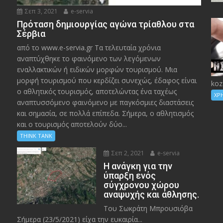
Σεπ 3, 2021
e-servia
Πρόταση δημιουργίας αγώνα τρίαθλου στα
Σέρβια
από το www.e-servia.gr Τα τελευταία χρόνια
αναπτύχθηκε το φαινόμενο των λεγόμενων
εναλλακτικών ή ειδικών μορφών τουρισμού. Μια
μορφή τουρισμού που κερδίζει συνεχώς, έδαφος είναι
koz
ο αθλητικός τουρισμός, αποτελώντας ένα ταχέως
ΧΡ
αναπτυσσόμενο φαινόμενο με παγκόσμιες διαστάσεις
και σημασία, σε πολλά επίπεδα. Σήμερα, ο αθλητισμός
και ο τουρισμός αποτελούν δύο...
THINK TANK
Σεπ 2, 2021
e-servia
Η ανάγκη για την
ύπαρξη ενός
σύγχρονου χώρου
αναψυχής και άθλησης.
Του Σωκράτη Μπρουσιόβα
Σήμερα (23/5/2021) είχα την ευκαιρία...