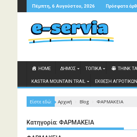
Περάστε
Πέμπτη, 6 Αυγούστου, 2026
Πρόσφατα άρθ
στο
περιεχόμενο
HOME
ΔΗΜΟΣ
ΤΟΠΙΚΑ
THINK T
KASTRA MOUNTAIN TRAIL
ΕΚΘΕΣΗ ΑΓΡΟΤΙΚΩΝ
Είστε εδώ:
Αρχική
Blog
ΦΑΡΜΑΚΕΙΑ
Κατηγορία:
ΦΑΡΜΑΚΕΙΑ