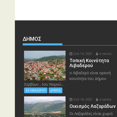
ΔΉΜΟΣ
Σεπ 16, 2021
e-servia
Τοπική Κοινότητα
Λιβαδερού
ο Λιβαδερό είναι ορεινή
κοινότητα του Δήμου
Σερβίων , του Νομού...
ΔΕ ΛΙΒΑΔΕΡΟΥ
ΔΗΜΟΣ
Σεπ 16, 2021
e-servia
Οικισμός Λαζαράδων
Οι Λαζαράδες είναι χωριό