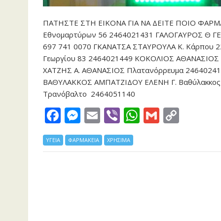
ΠΑΤΗΣΤΕ ΣΤΗ ΕΙΚΟΝΑ ΓΙΑ ΝΑ ΔΕΙΤΕ ΠΟΙΟ ΦΑΡΜ
Εθνομαρτύρων 56 2464021431 ΓΑΛΟΓΑΥΡΟΣ Θ ΓΕ
697 741 0070 ΓΚΑΝΑΤΣΑ ΣΤΑΥΡΟΥΛΑ Κ. Κάρπου 
Γεωργίου 83 2464021449 ΚΟΚΟΛΙΟΣ ΑΘΑΝΑΣΙΟΣ
ΧΑΤΖΗΣ Α. ΑΘΑΝΑΣΙΟΣ Πλατανόρρευμα 24640241
ΒΑΘΥΛΑΚΚΟΣ ΑΜΠΑΤΖΙΔΟΥ ΕΛΕΝΗ Γ. Βαθύλακκος
Τρανόβαλτο 2464051140
F
M
E
Vi
W
G
C
ac
e
m
b
h
m
o
ΥΓΕΙΑ
e
ΦΑΡΜΑΚΕΙΑ
ss
ai
ΧΡΗΣΙΜΑ
er
at
ai
p
b
e
l
s
l
y
o
n
A
Li
o
g
p
n
k
er
p
k