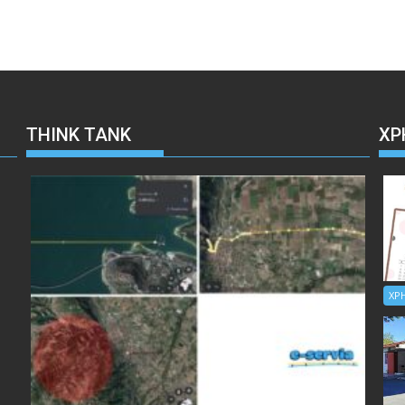
THINK TANK
ΧΡ
ΧΡ