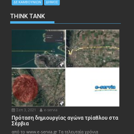
ΔΕ ΚΑΜΒΟΥΝΙΩΝ
ΔΗΜΟΣ
THINK TANK
Σεπ 3, 2021
e-servia
Πρόταση δημιουργίας αγώνα τρίαθλου στα
Σέρβια
από το www.e-servia.gr Τα τελευταία χρόνια