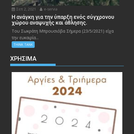
Σεπ 2, 2021
e-servia
Η ανάγκη για την ύπαρξη ενός σύγχρονου
χώρου αναψυχής και άθλησης.
Του Σωκράτη Μπρουσιόβα Σήμερα (23/5/2021) είχα
την ευκαιρία...
THINK TANK
ΧΡΉΣΙΜΑ