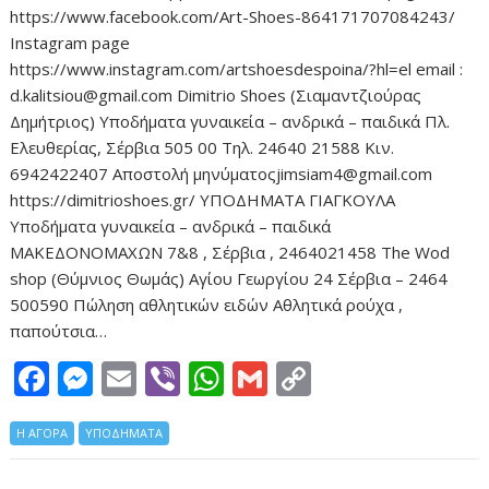
https://www.facebook.com/Art-Shoes-864171707084243/
Instagram page
https://www.instagram.com/artshoesdespoina/?hl=el email :
d.kalitsiou@gmail.com Dimitrio Shoes (Σιαμαντζιούρας
Δημήτριος) Υποδήματα γυναικεία – ανδρικά – παιδικά Πλ.
Ελευθερίας, Σέρβια 505 00 Τηλ. 24640 21588 Κιν.
6942422407 Αποστολή μηνύματοςjimsiam4@gmail.com
https://dimitrioshoes.gr/ ΥΠΟΔΗΜΑΤΑ ΓΙΑΓΚΟΥΛΑ
Υποδήματα γυναικεία – ανδρικά – παιδικά
ΜΑΚΕΔΟΝΟΜΑΧΩΝ 7&8 , Σέρβια , 2464021458 The Wod
shop (Θύμνιος Θωμάς) Αγίου Γεωργίου 24 Σέρβια – 2464
500590 Πώληση αθλητικών ειδών Αθλητικά ρούχα ,
παπούτσια…
F
M
E
Vi
W
G
C
ac
e
m
b
h
m
o
Η ΑΓΟΡΑ
e
ΥΠΟΔΗΜΑΤΑ
ss
ai
er
at
ai
p
b
e
l
s
l
y