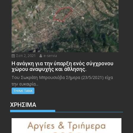
Σεπ 2, 2021
e-servia
Η ανάγκη για την ύπαρξη ενός σύγχρονου
χώρου αναψυχής και άθλησης.
Του Σωκράτη Μπρουσιόβα Σήμερα (23/5/2021) είχα
την ευκαιρία...
THINK TANK
ΧΡΉΣΙΜΑ