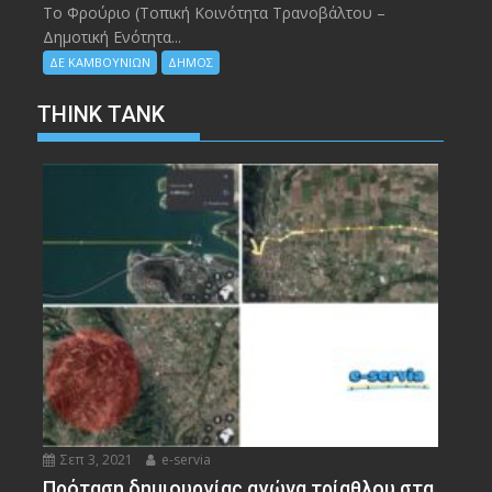
Το Φρούριο (Τοπική Κοινότητα Τρανοβάλτου –
Δημοτική Ενότητα...
ΔΕ ΚΑΜΒΟΥΝΙΩΝ
ΔΗΜΟΣ
THINK TANK
Σεπ 3, 2021
e-servia
Πρόταση δημιουργίας αγώνα τρίαθλου στα