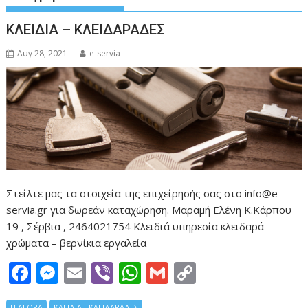
ΚΛΕΙΔΙΑ – ΚΛΕΙΔΑΡΑΔΕΣ
Αυγ 28, 2021
e-servia
Στείλτε μας τα στοιχεία της επιχείρησής σας στο info@e-
servia.gr για δωρεάν καταχώρηση. Μαραμή Ελένη Κ.Κάρπου
19 , Σέρβια , 2464021754 Κλειδιά υπηρεσία κλειδαρά
χρώματα – βερνίκια εργαλεία
F
M
E
Vi
W
G
C
ac
e
m
b
h
m
o
Η ΑΓΟΡΑ
ΚΛΕΙΔΙΑ - ΚΛΕΙΔΑΡΑΔΕΣ