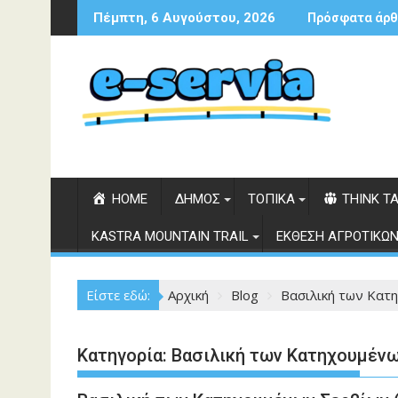
Περάστε
Πέμπτη, 6 Αυγούστου, 2026
Πρόσφατα άρθ
στο
περιεχόμενο
HOME
ΔΗΜΟΣ
ΤΟΠΙΚΑ
THINK T
KASTRA MOUNTAIN TRAIL
ΕΚΘΕΣΗ ΑΓΡΟΤΙΚΩΝ
Είστε εδώ:
Αρχική
Blog
Βασιλική των Κατ
Κατηγορία:
Βασιλική των Κατηχουμέν