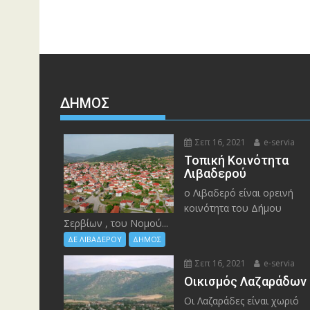
ΔΉΜΟΣ
Σεπ 16, 2021
e-servia
Τοπική Κοινότητα
Λιβαδερού
ο Λιβαδερό είναι ορεινή
κοινότητα του Δήμου
Σερβίων , του Νομού...
ΔΕ ΛΙΒΑΔΕΡΟΥ
ΔΗΜΟΣ
Σεπ 16, 2021
e-servia
Οικισμός Λαζαράδων
Οι Λαζαράδες είναι χωριό