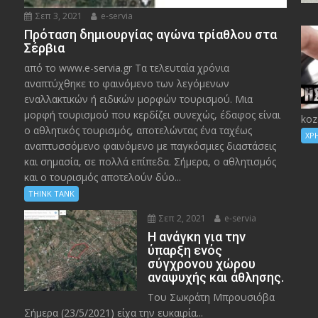
Σεπ 3, 2021
e-servia
Πρόταση δημιουργίας αγώνα τρίαθλου στα
Σέρβια
από το www.e-servia.gr Τα τελευταία χρόνια
αναπτύχθηκε το φαινόμενο των λεγόμενων
εναλλακτικών ή ειδικών μορφών τουρισμού. Μια
μορφή τουρισμού που κερδίζει συνεχώς, έδαφος είναι
koz
ο αθλητικός τουρισμός, αποτελώντας ένα ταχέως
ΧΡ
αναπτυσσόμενο φαινόμενο με παγκόσμιες διαστάσεις
και σημασία, σε πολλά επίπεδα. Σήμερα, ο αθλητισμός
και ο τουρισμός αποτελούν δύο...
THINK TANK
Σεπ 2, 2021
e-servia
Η ανάγκη για την
ύπαρξη ενός
σύγχρονου χώρου
αναψυχής και άθλησης.
Του Σωκράτη Μπρουσιόβα
Σήμερα (23/5/2021) είχα την ευκαιρία...