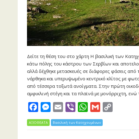
Δείτε τη θέση του στο χάρτη Η βασιλική των Κατηχ
κάτω πόλης του κάστρου των Σερβίων και αποτελού
αλλά δέχθηκε μετασκευές σε διάφορες φάσεις από το
νάρθηκα και υπερυψωμένο κεντρικό κλίτος με φωτα
από τέσσερα τοξωτά ανοίγματα. Στην πρώτη οικοδο
αμφικλινή στέγη και τα πλαϊνά με μονόρριχτη, ενώ 
F
M
E
Vi
W
G
C
ac
e
m
b
h
m
o
ΑΞΙΟΘΕΑΤΑ
e
ss
Βασιλική των Κατηχουμένων
ai
er
at
ai
p
b
e
l
s
l
y