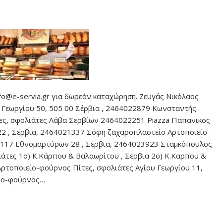
info@e-servia.gr για δωρεάν καταχώρηση. Ζευγάς Νικόλαος
υ Γεωργίου 50, 505 00 Σέρβια , 2464022879 Κωνσταντής
ες, σφολιάτες Λάβα Σερβίων 2464022251 Piazza Παπανικος
22 , Σέρβια, 2464021337 Σόφη ζαχαροπλαστείο Αρτοποιείο-
 117 Εθνομαρτύρων 28 , Σέρβια, 2464023923 Σταμκόπουλος
ιάτες 1ο) Κ.Κάρπου & Βαλαωρίτου , Σέρβια 2ο) Κ.Καρπου &
Αρτοποιείο-φούρνος Πίτες, σφολιάτες Αγίου Γεωργίου 11,
είο-φούρνος…