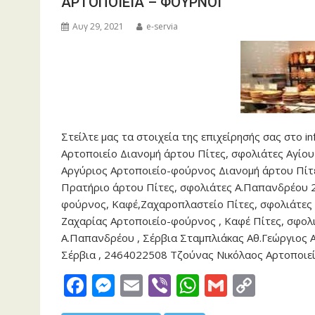
ΑΡΤΟΠΟΙΕΙΑ – ΦΟΥΡΝΟΙ
Αυγ 29, 2021
e-servia
Στείλτε μας τα στοιχεία της επιχείρησής σας στο 
Αρτοποιείο Διανομή άρτου Πίτες, σφολιάτες Αγίο
Αργύριος Αρτοποιείο-φούρνος Διανομή άρτου Πίτ
Πρατήριο άρτου Πίτες, σφολιάτες Α.Παπανδρέου 
φούρνος, Καφέ,Ζαχαροπλαστείο Πίτες, σφολιάτες
Ζαχαρίας Αρτοποιείο-φούρνος , Καφέ Πίτες, σφολ
Α.Παπανδρέου , Σέρβια Σταμπλιάκας Αθ.Γεώργιος 
Σέρβια , 2464022508 Τζούνας Νικόλαος Αρτοποι
F
M
E
Vi
W
G
C
ac
e
m
b
h
m
o