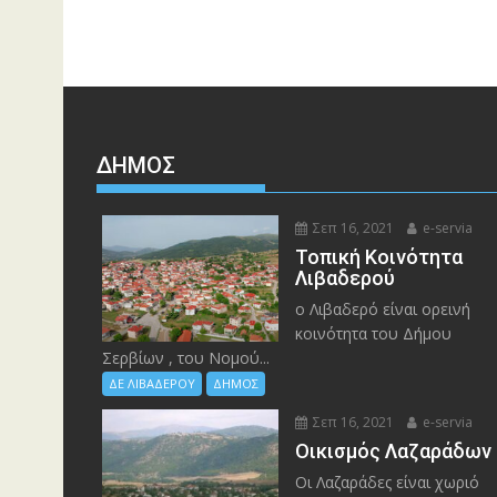
ΔΉΜΟΣ
Σεπ 16, 2021
e-servia
Τοπική Κοινότητα
Λιβαδερού
ο Λιβαδερό είναι ορεινή
κοινότητα του Δήμου
Σερβίων , του Νομού...
ΔΕ ΛΙΒΑΔΕΡΟΥ
ΔΗΜΟΣ
Σεπ 16, 2021
e-servia
Οικισμός Λαζαράδων
Οι Λαζαράδες είναι χωριό