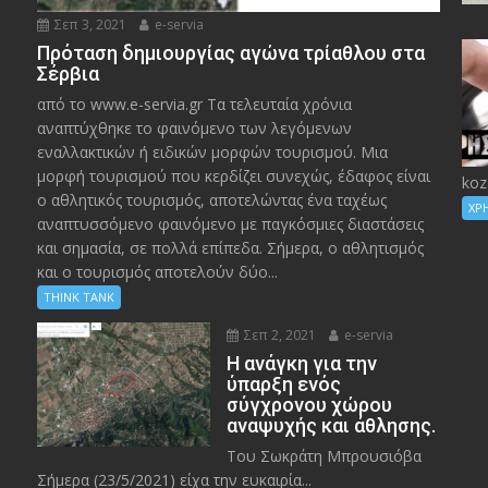
Σεπ 3, 2021
e-servia
Πρόταση δημιουργίας αγώνα τρίαθλου στα
Σέρβια
από το www.e-servia.gr Τα τελευταία χρόνια
αναπτύχθηκε το φαινόμενο των λεγόμενων
εναλλακτικών ή ειδικών μορφών τουρισμού. Μια
μορφή τουρισμού που κερδίζει συνεχώς, έδαφος είναι
koz
ο αθλητικός τουρισμός, αποτελώντας ένα ταχέως
ΧΡ
αναπτυσσόμενο φαινόμενο με παγκόσμιες διαστάσεις
και σημασία, σε πολλά επίπεδα. Σήμερα, ο αθλητισμός
και ο τουρισμός αποτελούν δύο...
THINK TANK
Σεπ 2, 2021
e-servia
Η ανάγκη για την
ύπαρξη ενός
σύγχρονου χώρου
αναψυχής και άθλησης.
Του Σωκράτη Μπρουσιόβα
Σήμερα (23/5/2021) είχα την ευκαιρία...