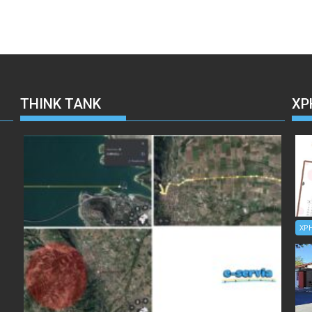
THINK TANK
ΧΡ
ΧΡ