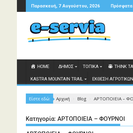
Περάστε
Παρασκευή, 7 Αυγούστου, 2026
Πρόσφατα
στο
περιεχόμενο
HOME
ΔΗΜΟΣ
ΤΟΠΙΚΑ
THINK T
KASTRA MOUNTAIN TRAIL
ΕΚΘΕΣΗ ΑΓΡΟΤΙΚΩΝ
Είστε εδώ:
Αρχική
Blog
ΑΡΤΟΠΟΙΕΙΑ – Φ
Κατηγορία:
ΑΡΤΟΠΟΙΕΙΑ – ΦΟΥΡΝΟΙ