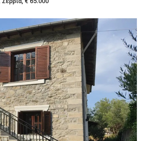
 Σέρβια, € 65.000