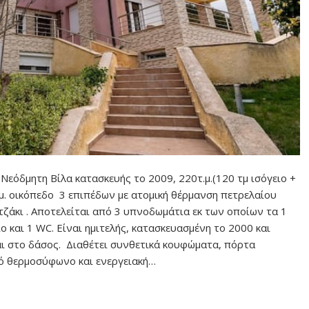
 Νεόδμητη Βίλα κατασκευής το 2009, 220τ.μ.(120 τμ ισόγειο +
.μ. οικόπεδο 3 επιπέδων με ατομική θέρμανση πετρελαίου
 τζάκι . Αποτελείται από 3 υπνοδωμάτια εκ των οποίων τα 1
ιο και 1 WC. Είναι ημιτελής, κατασκευασμένη το 2000 και
αι στο δάσος. Διαθέτει συνθετικά κουφώματα, πόρτα
ακό θερμοσύφωνο και ενεργειακή…