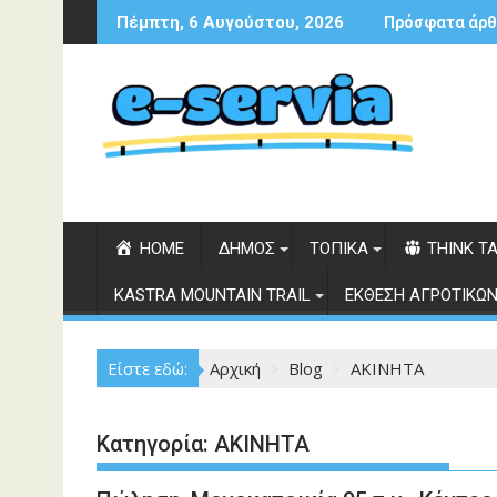
Περάστε
Πέμπτη, 6 Αυγούστου, 2026
Πρόσφατα άρθ
στο
περιεχόμενο
HOME
ΔΗΜΟΣ
ΤΟΠΙΚΑ
THINK T
KASTRA MOUNTAIN TRAIL
ΕΚΘΕΣΗ ΑΓΡΟΤΙΚΩΝ
Είστε εδώ:
Αρχική
Blog
ΑΚΙΝΗΤΑ
Κατηγορία:
ΑΚΙΝΗΤΑ