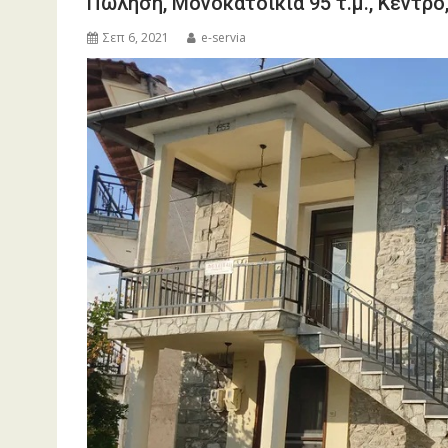
Πώληση, Μονοκατοικία 95 τ.μ., Κέντρο,
Σεπ 6, 2021
e-servia