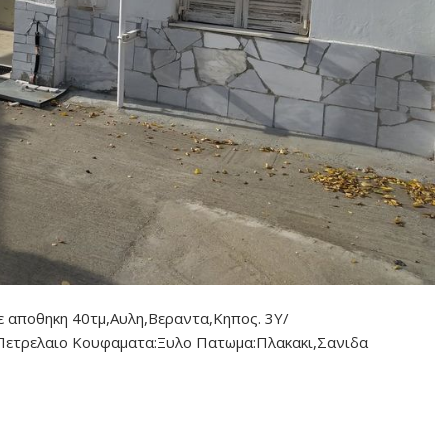
ε αποθηκη 40τμ,Αυλη,Βεραντα,Κηπος. 3Υ/
Πετρελαιο Κουφαματα:Ξυλο Πατωμα:Πλακακι,Σανιδα