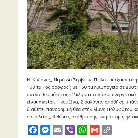
Ν. Κοζάνης, Νεράιδα Σερβίων: Πωλείται εξαιρετική
100 τμ 1ος οροφος ) με 150 τμ ημιυπόγειο σε 800τ
αντλία θερμότητος , 2 κλιματιστικά και ενεργειακό
είναι master, 1 κουζίνα, 2 σαλόνια, αποθήκη, μπάν
διαθέτει πανοραμική θέα στήν λίμνη Πολυφύτου κ
ασφαλείας, 4 θέσεις στάθμευσης, κλιματισμό, ηλι
F
M
E
Vi
W
G
C