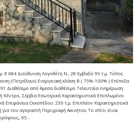
μ. € 684 Διεύθυνση Λογοθέτη Ν., 28 Εμβαδό 95 τ.μ. Τύπος
ση (Πετρέλαιο) Ενεργειακή κλάση Β ( 75%-100% ) Επίπεδα
91 Διαθέσιμο από Άμεσα διαθέσιμο Τελευταία ενημέρωση
ή Κέντρο, Σέρβια Εσωτερικά Χαρακτηριστικά Επιπλωμένο:
κά Επιφάνεια Οικοπέδου: 230 τ.μ. Επιπλέον Χαρακτηριστικά
ιβή για τον αγοραστή Περιγραφή Ακινήτου Το σπίτι είναι
 ορόφους, 95…