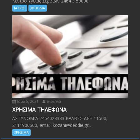
Kέντρο Υγείας Σερβίων 2464 3 50000
ΙΑΤΡΟΙ
ΧΡΗΣΙΜΑ
Ιούλ 5, 2021
e-servia
ΧΡΗΣΙΜΑ ΤΗΛΕΦΩΝΑ
ΑΣΤΥΝΟΜΙΑ 2464023333 ΒΛΑΒΕΣ ΔΕΗ 11500,
2111900500, email: kozani@deddie.gr...
ΧΡΗΣΙΜΑ