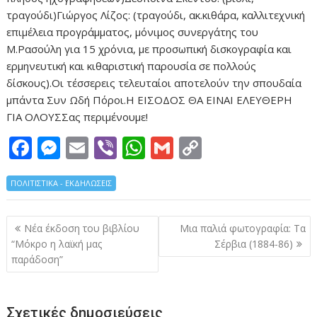
τραγούδι)Γιώργος Λίζος: (τραγούδι, ακ.κιθάρα, καλλιτεχνική
επιμέλεια προγράμματος, μόνιμος συνεργάτης του
Μ.Ρασούλη για 15 χρόνια, με προσωπική δισκογραφία και
ερμηνευτική και κιθαριστική παρουσία σε πολλούς
δίσκους).Οι τέσσερεις τελευταίοι αποτελούν την σπουδαία
μπάντα Συν Ωδή Πόροι.Η ΕΙΣΟΔΟΣ ΘΑ ΕΙΝΑΙ ΕΛΕΥΘΕΡΗ
ΓΙΑ ΟΛΟΥΣΣας περιμένουμε!
F
M
E
Vi
W
G
C
ac
e
m
b
h
m
o
ΠΟΛΙΤΙΣΤΙΚΑ - ΕΚΔΗΛΩΣΕΙΣ
e
ss
ai
er
at
ai
p
b
e
l
s
l
y
Πλοήγηση
Νέα έκδοση του βιβλίου
Μια παλιά φωτογραφία: Τα
o
n
A
Li
άρθρων
“Μόκρο η λαϊκή μας
Σέρβια (1884-86)
o
g
p
n
παράδοση”
k
er
p
k
Σχετικές δημοσιεύσεις