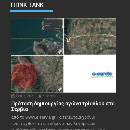
THINK TANK
Σεπ 3, 2021
e-servia
Πρόταση δημιουργίας αγώνα τρίαθλου στα
Σέρβια
από το www.e-servia.gr Τα τελευταία χρόνια
αναπτύχθηκε το φαινόμενο των λεγόμενων
εναλλακτικών ή ειδικών μορφών τουρισμού. Μια