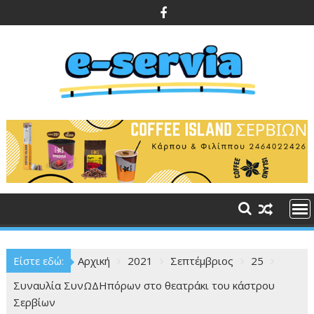
Περάστε
στο
περιεχόμενο
Είστε εδώ:
Αρχική
2021
Σεπτέμβριος
25
Συναυλία ΣυνΩΔΗπόρων στο θεατράκι του κάστρου
Σερβίων