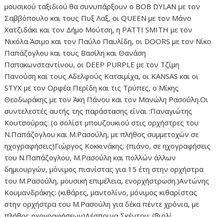
μουσικού ταξιδιού θα συνυπάρξουν ο BOB DYLAN με τον
Σαββόπουλο και τους Πυξ Λαξ, οι QUEEN με τον Μάνο
Χατζιδάκι και τον Δήμο Μούτση, η PATTI SMITH με τον
Νικόλα Άσιμο και τον Παύλο Παυλίδη, οι DOORS με τον Νίκο
Παπάζογλου και τους Βασίλη και Θανάση
Παπακωνσταντίνου, οι DEEP PURPLE με τον Τζίμη
Πανούση και τους Αδελφούς Κατσιμίχα, οι KANSAS και οι
STYX με τον Ορφέα Περίδη και τις Τρύπες, ο Μίκης
Θεοδωράκης με τον Άκη Πάνου και τον Μανώλη Ρασούλη.Οι
συντελεστές αυτής της παράστασης είναι :Παναγιώτης
Κουτσούρας: (ο σολίστ μπουζουκιού στις ορχήστρες του
Ν.Παπάζογλου και Μ.Ρασούλη, με πλήθος συμμετοχών σε
ηχογραφήσεις)Γιώργος Κοκκινάκης: (πιάνο, σε ηχογραφήσεις
του Ν.Παπάζογλου, Μ.Ρασούλη και πολλών άλλων
δημιουργών, μόνιμος πιανίστας για 15 έτη στην ορχήστρα
του Μ.Ρασούλη, μουσική επιμέλεια, ενορχήστρωση.)Αντώνης
Κουμανδράκης: (κιθάρες, μαντολίνο, μόνιμος κιθαρίστας
στην ορχήστρα του Μ.Ρασούλη για δέκα πέντε χρόνια, με
πλήθος ηχογραφήσεων)Δέσποινα Σκέντου: (βιολί,