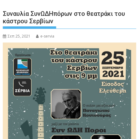
Συναυλία ΣυνΩΔΗπόρων στο θεατράκι του
κάστρου Σερβίων
Σεπ 25, 2021
e-servia