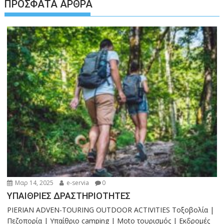
ΠΡΌΣΦΑΤΑ ΆΡΘΡΑ
Μαρ 14, 2025
e-servia
0
ΥΠΑΙΘΡΙΕΣ ΔΡΑΣΤΗΡΙΟΤΗΤΕΣ
PIERIAN ADVEN-TOURING OUTDOOR ACTIVITIES Τοξοβολία |
Πεζοπορία | Υπαίθριο camping | Moto τουρισμός | Εκδρομές