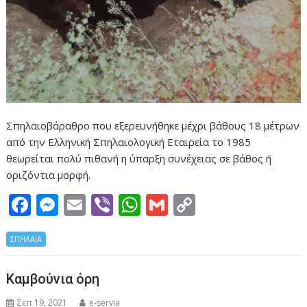
Σπηλαιοβάραθρο που εξερευνήθηκε μέχρι βάθους 18 μέτρων
από την Ελληνική Σπηλαιολογική Εταιρεία το 1985
θεωρείται πολύ πιθανή η ύπαρξη συνέχειας σε βάθος ή
οριζόντια μορφή.
F
M
E
Vi
W
G
C
ac
e
m
b
h
m
o
ΣΠΗΛΑΙΑ
e
ss
ai
er
at
ai
p
b
e
l
s
l
y
Καμβούνια όρη
o
n
A
Li
Σεπ 19, 2021
e-servia