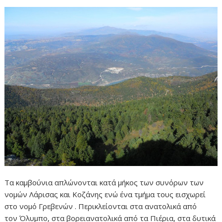
o
g
p
n
k
er
p
k
Τα καμβούνια απλώνονται κατά μήκος των συνόρων των
νομών Λάρισας και Κοζάνης ενώ ένα τμήμα τους εισχωρεί
στο νομό Γρεβενών . Περικλείονται στα ανατολικά από
τον Όλυμπο, στα βορειανατολικά από τα Πιέρια, στα δυτικά