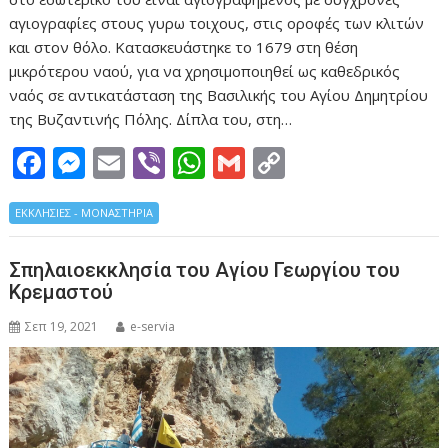
αγιογραφίες στους γυρω τοιχους, στις οροφές των κλιτών
και στον θόλο. Κατασκευάστηκε το 1679 στη θέση
μικρότερου ναού, για να χρησιμοποιηθεί ως καθεδρικός
ναός σε αντικατάσταση της Βασιλικής του Αγίου Δημητρίου
της Βυζαντινής Πόλης. Δίπλα του, στη…
F
M
E
Vi
W
G
C
ac
e
m
b
h
m
o
ΕΚΚΛΗΣΙΕΣ - ΜΟΝΑΣΤΗΡΙΑ
e
ss
ai
er
at
ai
p
b
e
l
s
l
y
Σπηλαιοεκκλησία του Αγίου Γεωργίου του
o
n
A
Li
Κρεμαστού
o
g
p
n
Σεπ 19, 2021
e-servia
k
er
p
k