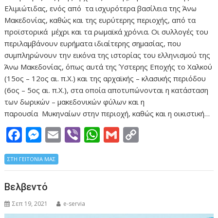
Ελιμιώτιδας, ενός από τα ισχυρότερα βασίλεια της Άνω
Μακεδονίας, καθώς και της ευρύτερης περιοχής, από τα
προϊστορικά μέχρι και τα ρωμαϊκά χρόνια. Οι συλλογές του
περιλαμβάνουν ευρήματα ιδιαίτερης σημασίας, που
συμπληρώνουν την εικόνα της ιστορίας του ελληνισμού της
Άνω Μακεδονίας, όπως αυτά της Ύστερης Εποχής το Χαλκού
(15ος – 12ος αι. π.Χ.) και της αρχαϊκής – κλασικής περιόδου
(6ος – 5ος αι. π.Χ.), στα οποία αποτυπώνονται η κατάσταση
των δωρικών – μακεδονικών φύλων και η
παρουσία Μυκηναίων στην περιοχή, καθώς και η οικιστική…
F
M
E
Vi
W
G
C
ac
e
m
b
h
m
o
ΣΤΗ ΓΕΙΤΟΝΙΑ ΜΑΣ
e
ss
ai
er
at
ai
p
b
e
l
s
l
y
Βελβεντό
o
n
A
Li
Σεπ 19, 2021
e-servia
o
g
p
n