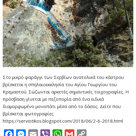
Στο μικρό φαράγγι των Σερβίων ανατολικά του κάστρου
βρίσκεται η σπηλαιοεκκλησία του Αγίου Γεωργίου του
Κρεμαστού. Σώζωνται αρκετές σημαντικές τοιχογραφίες. Η
πρόσβαση γίνεται με πεζοπορία από ένα ειδικά
διαμορφωμένο μονοπάτι μέσα από το δάσος. Δείτε που
βρίσκεται φωτογραφίες
https://serviotikos.blogspot.com/2018/06/2-6-2018.html
F
M
E
Vi
W
G
C