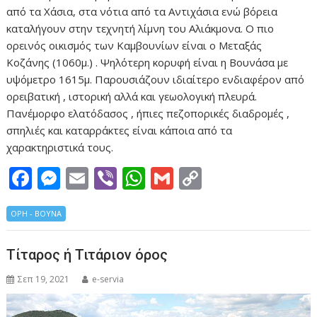
από τα Χάσια, στα νότια από τα Αντιχάσια ενώ βόρεια
καταλήγουν στην τεχνητή λίμνη του Αλιάκμονα. Ο πιο
ορεινός οικισμός των Καμβουνίων είναι ο Μεταξάς
Κοζάνης (1060μ.) . Ψηλότερη κορυφή είναι η Βουνάσα με
υψόμετρο 1615μ. Παρουσιάζουν ιδιαίτερο ενδιαφέρον από
ορειβατική , ιστορική αλλά και γεωολογική πλευρά.
Πανέμορφο ελατόδασος , ήπιες πεζοπορικές διαδρομές ,
σπηλιές και καταρράκτες είναι κάποια από τα
χαρακτηριστικά τους.
F
M
E
Vi
W
G
C
ac
e
m
b
h
m
o
ΟΡΗ - ΒΟΥΝΑ
e
ss
ai
er
at
ai
p
b
e
l
s
l
y
Τίταρος ή Τιτάριον όρος
o
n
A
Li
Σεπ 19, 2021
e-servia
o
g
p
n
k
er
p
k