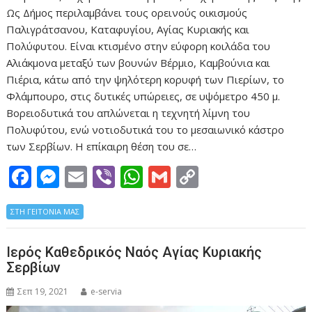
Ως Δήμος περιλαμβάνει τους ορεινούς οικισμούς
Παλιγράτσανου, Καταφυγίου, Αγίας Κυριακής και
Πολύφυτου. Eίναι κτισμένο στην εύφορη κοιλάδα του
Αλιάκμονα μεταξύ των βουνών Βέρμιο, Καμβούνια και
Πιέρια, κάτω από την ψηλότερη κορυφή των Πιερίων, το
Φλάμπουρο, στις δυτικές υπώρειες, σε υψόμετρο 450 μ.
Βορειοδυτικά του απλώνεται η τεχνητή λίμνη του
Πολυφύτου, ενώ νοτιοδυτικά του το μεσαιωνικό κάστρο
των Σερβίων. Η επίκαιρη θέση του σε…
F
M
E
Vi
W
G
C
ac
e
m
b
h
m
o
ΣΤΗ ΓΕΙΤΟΝΙΑ ΜΑΣ
e
ss
ai
er
at
ai
p
b
e
l
s
l
y
Ιερός Καθεδρικός Ναός Αγίας Κυριακής
o
n
A
Li
Σερβίων
o
g
p
n
Σεπ 19, 2021
e-servia
k
er
p
k