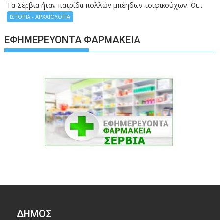
Τα Σέρβια ήταν πατρίδα πολλών μπέηδων τσιφικούχων. Οι...
ΙΣΤΟΡΙΑ - ΑΡΧΑΙΟΛΟΓΙΑ
ΕΦΗΜΕΡΕΎΟΝΤΑ ΦΑΡΜΑΚΕΊΑ
ΔΉΜΟΣ