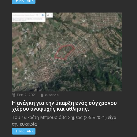
THINK TANK
Σεπ 2, 2021
e-servia
Η ανάγκη για την ύπαρξη ενός σύγχρονου
χώρου αναψυχής και άθλησης.
Του Σωκράτη Μπρουσιόβα Σήμερα (23/5/2021) είχα
την ευκαιρία...
THINK TANK