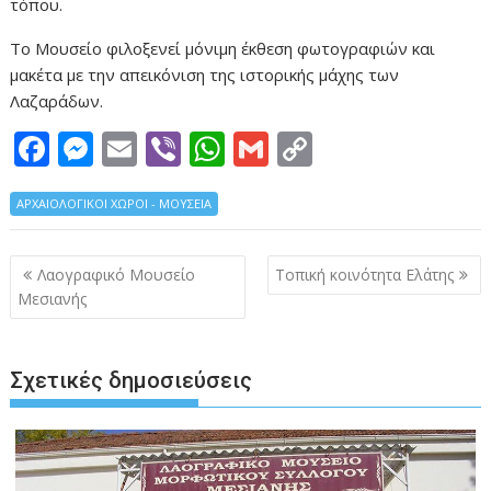
τόπου.
Το Μουσείο φιλοξενεί μόνιμη έκθεση φωτογραφιών και
μακέτα με την απεικόνιση της ιστορικής μάχης των
Λαζαράδων.
F
M
E
Vi
W
G
C
ac
e
m
b
h
m
o
ΑΡΧΑΙΟΛΟΓΙΚΟΙ ΧΩΡΟΙ - ΜΟΥΣΕΙΑ
e
ss
ai
er
at
ai
p
b
e
l
s
l
y
Πλοήγηση
Λαογραφικό Μουσείο
Τοπική κοινότητα Ελάτης
o
n
A
Li
άρθρων
Μεσιανής
o
g
p
n
k
er
p
k
Σχετικές δημοσιεύσεις