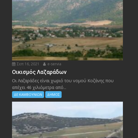
Σεπ 16, 2021
e-servia
Οικισμός Λαζαράδων
Οι Λαζαράδες είναι χωριό του νομού Κοζάνης που
απέχει 46 χιλιόμετρα από...
ΔΕ ΚΑΜΒΟΥΝΙΩΝ
ΔΗΜΟΣ