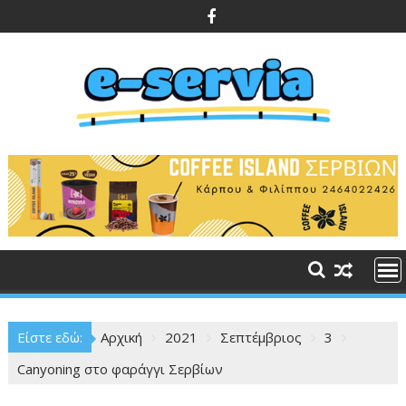
Περάστε
στο
περιεχόμενο
Είστε εδώ:
Αρχική
2021
Σεπτέμβριος
3
Canyoning στο φαράγγι Σερβίων