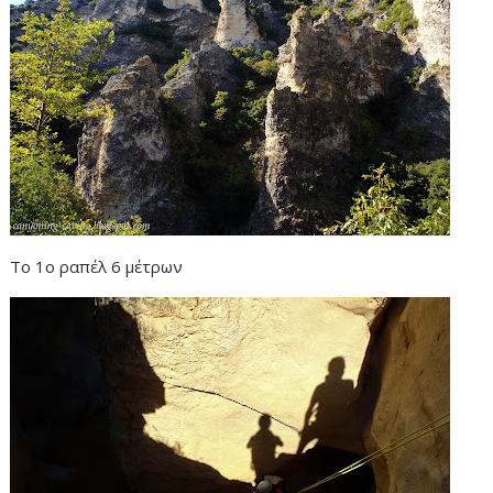
Το 1ο ραπέλ 6 μέτρων