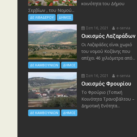
κοινότητα του Δήμου
Σερβίων , του Νομού...
ΔΕ ΛΙΒΑΔΕΡΟΥ
ΔΗΜΟΣ
Σεπ 16, 2021
e-servia
Οικισμός Λαζαράδων
Οι Λαζαράδες είναι χωριό
του νομού Κοζάνης που
απέχει 46 χιλιόμετρα από...
ΔΕ ΚΑΜΒΟΥΝΙΩΝ
ΔΗΜΟΣ
Σεπ 16, 2021
e-servia
Οικισμός Φρουρίου
Το Φρούριο (Τοπική
Κοινότητα Τρανοβάλτου –
Δημοτική Ενότητα...
ΔΕ ΚΑΜΒΟΥΝΙΩΝ
ΔΗΜΟΣ