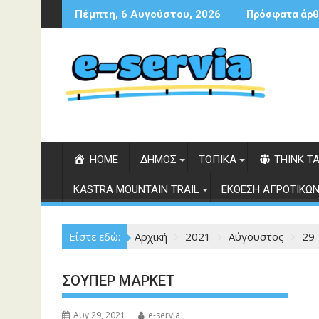
Περάστε
Πέμπτη, 6 Αυγούστου, 2026
Πρόσφατα άρθ
στο
περιεχόμενο
HOME
ΔΗΜΟΣ
ΤΟΠΙΚΑ
THINK T
KASTRA MOUNTAIN TRAIL
ΕΚΘΕΣΗ ΑΓΡΟΤΙΚΩΝ
Είστε εδώ:
Αρχική
2021
Αύγουστος
29
ΣΟΥΠΕΡ ΜΑΡΚΕΤ
Αυγ 29, 2021
e-servia