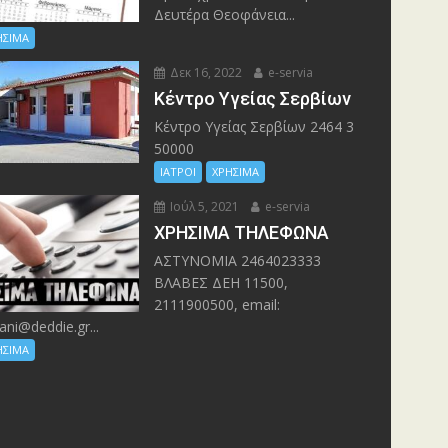
Δευτέρα Θεοφάνεια...
ΗΣΙΜΑ
Δεκ 16, 2022
e-servia
Kέντρο Υγείας Σερβίων
Kέντρο Υγείας Σερβίων 2464 3
50000
ΙΑΤΡΟΙ
ΧΡΗΣΙΜΑ
Ιούλ 5, 2021
e-servia
ΧΡΗΣΙΜΑ ΤΗΛΕΦΩΝΑ
ΑΣΤΥΝΟΜΙΑ 2464023333
ΒΛΑΒΕΣ ΔΕΗ 11500,
2111900500, email:
ani@deddie.gr...
ΗΣΙΜΑ