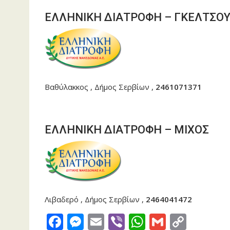
ΕΛΛΗΝΙΚΗ ΔΙΑΤΡΟΦΗ – ΓΚΕΛΤΣΟΥ
Βαθύλακκος , Δήμος Σερβίων ,
2461071371
ΕΛΛΗΝΙΚΗ ΔΙΑΤΡΟΦΗ – ΜΙΧΟΣ
Λιβαδερό , Δήμος Σερβίων ,
2464041472
F
M
E
Vi
W
G
C