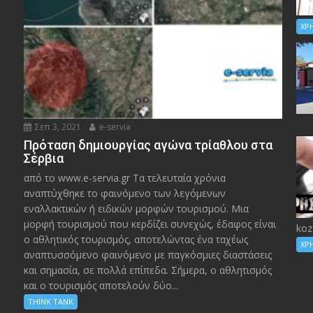
ΧΡ
Σεπ 3, 2021
e-servia
Πρόταση δημιουργίας αγώνα τρίαθλου στα
Σέρβια
από το www.e-servia.gr Τα τελευταία χρόνια
αναπτύχθηκε το φαινόμενο των λεγόμενων
εναλλακτικών ή ειδικών μορφών τουρισμού. Μια
μορφή τουρισμού που κερδίζει συνεχώς, έδαφος είναι
koz
ο αθλητικός τουρισμός, αποτελώντας ένα ταχέως
ΧΡ
αναπτυσσόμενο φαινόμενο με παγκόσμιες διαστάσεις
και σημασία, σε πολλά επίπεδα. Σήμερα, ο αθλητισμός
και ο τουρισμός αποτελούν δύο...
THINK TANK