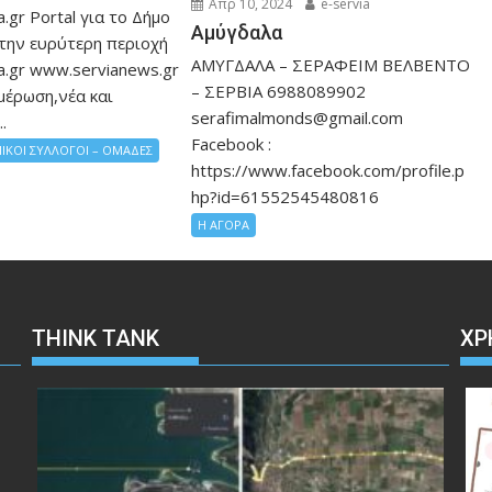
Απρ 10, 2024
e-servia
.gr Portal για το Δήμο
Αμύγδαλα
 την ευρύτερη περιοχή
ΑΜΥΓΔΑΛΑ – ΣΕΡΑΦΕΙΜ ΒΕΛΒΕΝΤΟ
a.gr www.servianews.gr
– ΣΕΡΒΙΑ 6988089902
μέρωση,νέα και
serafimalmonds@gmail.com
.
Facebook :
ΙΚΟΙ ΣΥΛΛΟΓΟΙ – ΟΜΑΔΕΣ
https://www.facebook.com/profile.p
hp?id=61552545480816
Η ΑΓΟΡΑ
THINK TANK
ΧΡ