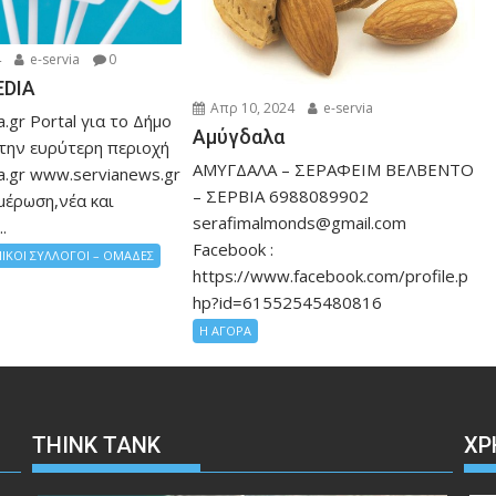
4
e-servia
0
EDIA
Απρ 10, 2024
e-servia
.gr Portal για το Δήμο
Αμύγδαλα
 την ευρύτερη περιοχή
ΑΜΥΓΔΑΛΑ – ΣΕΡΑΦΕΙΜ ΒΕΛΒΕΝΤΟ
a.gr www.servianews.gr
– ΣΕΡΒΙΑ 6988089902
μέρωση,νέα και
serafimalmonds@gmail.com
.
Facebook :
ΙΚΟΙ ΣΥΛΛΟΓΟΙ – ΟΜΑΔΕΣ
https://www.facebook.com/profile.p
hp?id=61552545480816
Η ΑΓΟΡΑ
THINK TANK
ΧΡ