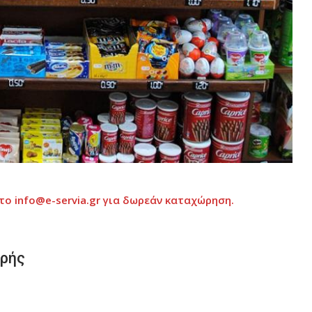
το info@e-servia.gr
για δωρεάν καταχώρηση.
υρής