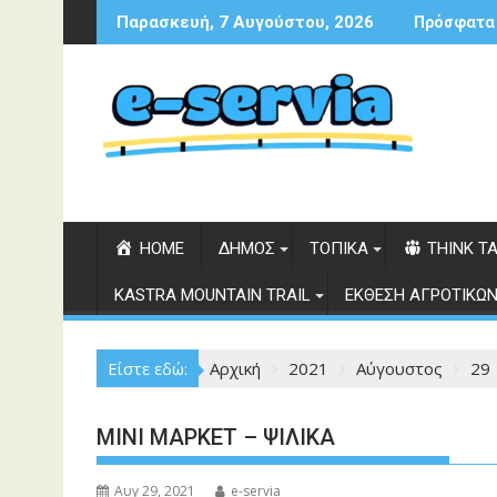
Περάστε
Παρασκευή, 7 Αυγούστου, 2026
Πρόσφατα
στο
περιεχόμενο
HOME
ΔΗΜΟΣ
ΤΟΠΙΚΑ
THINK T
KASTRA MOUNTAIN TRAIL
ΕΚΘΕΣΗ ΑΓΡΟΤΙΚΩΝ
Είστε εδώ:
Αρχική
2021
Αύγουστος
29
ΜΙΝΙ ΜΑΡΚΕΤ – ΨΙΛΙΚΑ
Αυγ 29, 2021
e-servia