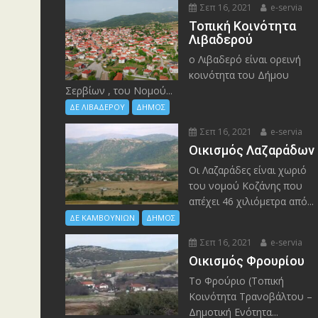
Σεπ 16, 2021
e-servia
Τοπική Κοινότητα
Λιβαδερού
ο Λιβαδερό είναι ορεινή
κοινότητα του Δήμου
Σερβίων , του Νομού...
ΔΕ ΛΙΒΑΔΕΡΟΥ
ΔΗΜΟΣ
Σεπ 16, 2021
e-servia
Οικισμός Λαζαράδων
Οι Λαζαράδες είναι χωριό
του νομού Κοζάνης που
απέχει 46 χιλιόμετρα από...
ΔΕ ΚΑΜΒΟΥΝΙΩΝ
ΔΗΜΟΣ
Σεπ 16, 2021
e-servia
Οικισμός Φρουρίου
Το Φρούριο (Τοπική
Κοινότητα Τρανοβάλτου –
Δημοτική Ενότητα...