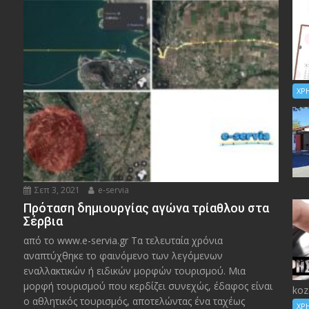
ΧΡ
Σεπ 3, 2021
e-servia
Πρόταση δημιουργίας αγώνα τρίαθλου στα
Σέρβια
από το www.e-servia.gr Τα τελευταία χρόνια
αναπτύχθηκε το φαινόμενο των λεγόμενων
εναλλακτικών ή ειδικών μορφών τουρισμού. Μια
μορφή τουρισμού που κερδίζει συνεχώς, έδαφος είναι
koz
ο αθλητικός τουρισμός, αποτελώντας ένα ταχέως
ΧΡ