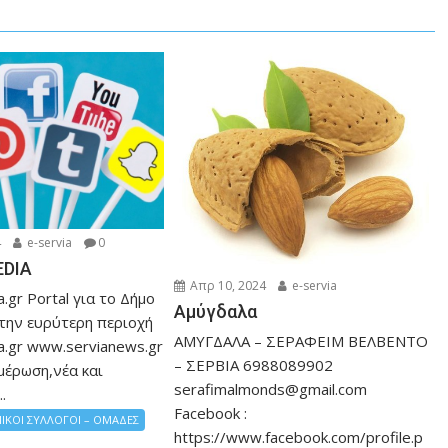
4
e-servia
0
EDIA
Απρ 10, 2024
e-servia
.gr Portal για το Δήμο
Αμύγδαλα
 την ευρύτερη περιοχή
ΑΜΥΓΔΑΛΑ – ΣΕΡΑΦΕΙΜ ΒΕΛΒΕΝΤΟ
a.gr www.servianews.gr
– ΣΕΡΒΙΑ 6988089902
μέρωση,νέα και
serafimalmonds@gmail.com
.
Facebook :
ΙΚΟΙ ΣΥΛΛΟΓΟΙ – ΟΜΑΔΕΣ
https://www.facebook.com/profile.p