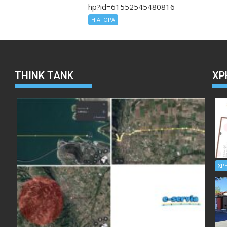
hp?id=61552545480816
Η ΑΓΟΡΑ
THINK TANK
ΧΡ
ΧΡ