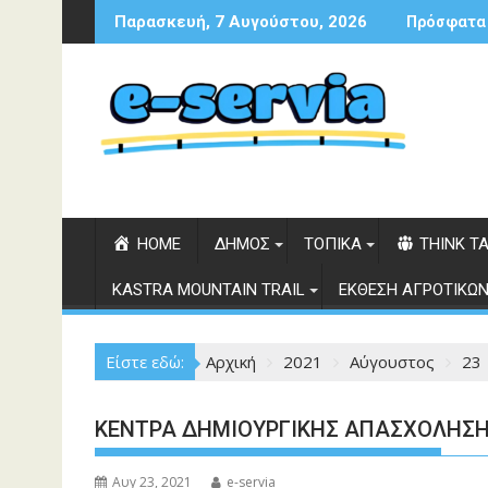
Περάστε
Παρασκευή, 7 Αυγούστου, 2026
Πρόσφατα
στο
περιεχόμενο
HOME
ΔΗΜΟΣ
ΤΟΠΙΚΑ
THINK T
KASTRA MOUNTAIN TRAIL
ΕΚΘΕΣΗ ΑΓΡΟΤΙΚΩΝ
Είστε εδώ:
Αρχική
2021
Αύγουστος
23
ΚΕΝΤΡΑ ΔΗΜΙΟΥΡΓΙΚΗΣ ΑΠΑΣΧΟΛΗΣΗ
Αυγ 23, 2021
e-servia