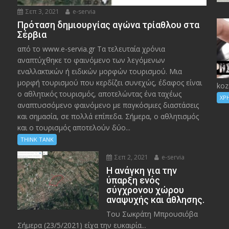
Σεπ 3, 2021
e-servia
Πρόταση δημιουργίας αγώνα τρίαθλου στα
Σέρβια
από το www.e-servia.gr Τα τελευταία χρόνια
αναπτύχθηκε το φαινόμενο των λεγόμενων
εναλλακτικών ή ειδικών μορφών τουρισμού. Μια
μορφή τουρισμού που κερδίζει συνεχώς, έδαφος είναι
koz
ο αθλητικός τουρισμός, αποτελώντας ένα ταχέως
ΧΡ
αναπτυσσόμενο φαινόμενο με παγκόσμιες διαστάσεις
και σημασία, σε πολλά επίπεδα. Σήμερα, ο αθλητισμός
και ο τουρισμός αποτελούν δύο...
THINK TANK
Σεπ 2, 2021
e-servia
Η ανάγκη για την
ύπαρξη ενός
σύγχρονου χώρου
αναψυχής και άθλησης.
Του Σωκράτη Μπρουσιόβα
Σήμερα (23/5/2021) είχα την ευκαιρία...