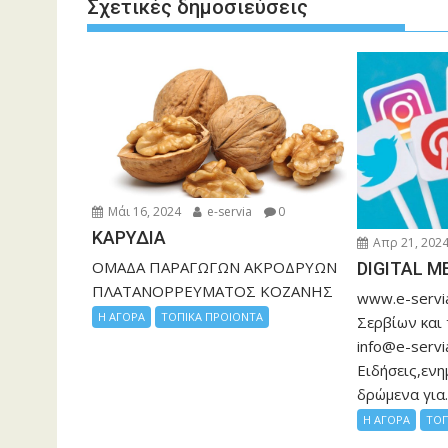
k
er
p
k
Σχετικές δημοσιεύσεις
Μάι 16, 2024
e-servia
0
ΚΑΡΥΔΙΑ
Απρ 21, 202
ΟΜΑΔΑ ΠΑΡΑΓΩΓΩΝ ΑΚΡΟΔΡΥΩΝ
DIGITAL M
ΠΛΑΤΑΝΟΡΡΕΥΜΑΤΟΣ ΚΟΖΑΝΗΣ
www.e-servia
Η ΑΓΟΡΑ
ΤΟΠΙΚΑ ΠΡΟΙΟΝΤΑ
Σερβίων και
info@e-servi
Ειδήσεις,ενη
δρώμενα για..
Η ΑΓΟΡΑ
ΤΟΠ