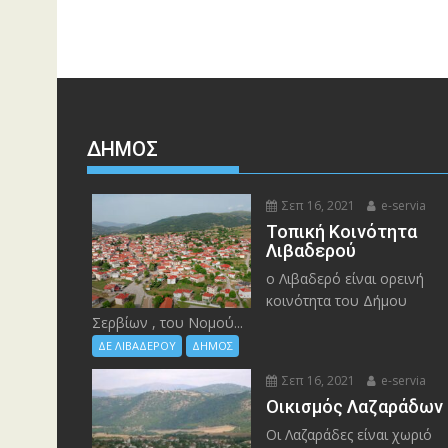
ΔΉΜΟΣ
Σεπ 16, 2021
e-servia
Τοπική Κοινότητα
Λιβαδερού
ο Λιβαδερό είναι ορεινή
κοινότητα του Δήμου
Σερβίων , του Νομού...
ΔΕ ΛΙΒΑΔΕΡΟΥ
ΔΗΜΟΣ
Σεπ 16, 2021
e-servia
Οικισμός Λαζαράδων
Οι Λαζαράδες είναι χωριό