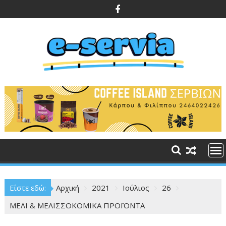
Περάστε
στο
περιεχόμενο
Είστε εδώ:
Αρχική
2021
Ιούλιος
26
ΜΕΛΙ & ΜΕΛΙΣΣΟΚΟΜΙΚΑ ΠΡΟΪΌΝΤΑ