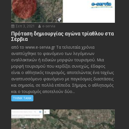
Σεπ 3, 2021
e-servia
Πρόταση δημιουργίας αγώνα τρίαθλου στα
Σέρβια
από το www.e-servia.gr Τα τελευταία χρόνια
αναπτύχθηκε το φαινόμενο των λεγόμενων
εναλλακτικών ή ειδικών μορφών τουρισμού. Μια
μορφή τουρισμού που κερδίζει συνεχώς, έδαφος
είναι ο αθλητικός τουρισμός, αποτελώντας ένα ταχέως
αναπτυσσόμενο φαινόμενο με παγκόσμιες διαστάσεις
και σημασία, σε πολλά επίπεδα. Σήμερα, ο αθλητισμός
και ο τουρισμός αποτελούν δύο...
THINK TANK