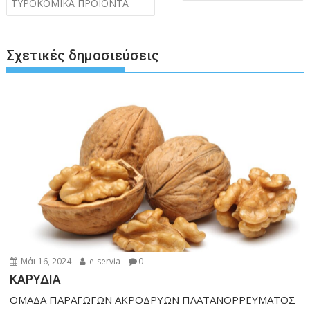
άρθρων
ΤΥΡΟΚΟΜΙΚΑ ΠΡΟΙΟΝΤΑ
o
g
p
n
k
er
p
k
Σχετικές δημοσιεύσεις
Μάι 16, 2024
e-servia
0
ΚΑΡΥΔΙΑ
ΟΜΑΔΑ ΠΑΡΑΓΩΓΩΝ ΑΚΡΟΔΡΥΩΝ ΠΛΑΤΑΝΟΡΡΕΥΜΑΤΟΣ