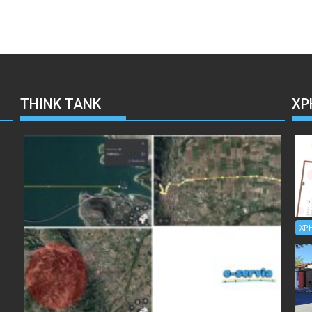
THINK TANK
ΧΡ
ΧΡ