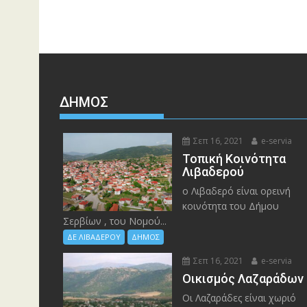
ΔΉΜΟΣ
Σεπ 16, 2021
e-servia
Τοπική Κοινότητα
Λιβαδερού
ο Λιβαδερό είναι ορεινή
κοινότητα του Δήμου
Σερβίων , του Νομού...
ΔΕ ΛΙΒΑΔΕΡΟΥ
ΔΗΜΟΣ
Σεπ 16, 2021
e-servia
Οικισμός Λαζαράδων
Οι Λαζαράδες είναι χωριό