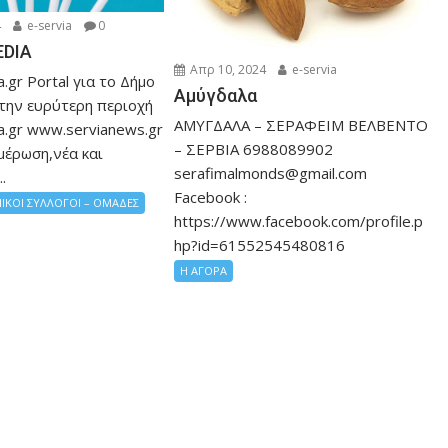
4
e-servia
0
EDIA
Απρ 10, 2024
e-servia
.gr Portal για το Δήμο
Αμύγδαλα
 την ευρύτερη περιοχή
ΑΜΥΓΔΑΛΑ – ΣΕΡΑΦΕΙΜ ΒΕΛΒΕΝΤΟ
a.gr www.servianews.gr
– ΣΕΡΒΙΑ 6988089902
μέρωση,νέα και
serafimalmonds@gmail.com
.
Facebook :
ΙΚΟΙ ΣΥΛΛΟΓΟΙ – ΟΜΑΔΕΣ
https://www.facebook.com/profile.p
hp?id=61552545480816
Η ΑΓΟΡΑ