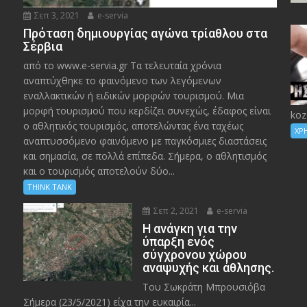
Σεπ 3, 2021
e-servia
Πρόταση δημιουργίας αγώνα τρίαθλου στα
Σέρβια
από το www.e-servia.gr Τα τελευταία χρόνια
αναπτύχθηκε το φαινόμενο των λεγόμενων
εναλλακτικών ή ειδικών μορφών τουρισμού. Μια
μορφή τουρισμού που κερδίζει συνεχώς, έδαφος είναι
koz
ο αθλητικός τουρισμός, αποτελώντας ένα ταχέως
ΧΡ
αναπτυσσόμενο φαινόμενο με παγκόσμιες διαστάσεις
και σημασία, σε πολλά επίπεδα. Σήμερα, ο αθλητισμός
και ο τουρισμός αποτελούν δύο...
THINK TANK
Σεπ 2, 2021
e-servia
Η ανάγκη για την
ύπαρξη ενός
σύγχρονου χώρου
αναψυχής και άθλησης.
Του Σωκράτη Μπρουσιόβα
Σήμερα (23/5/2021) είχα την ευκαιρία...