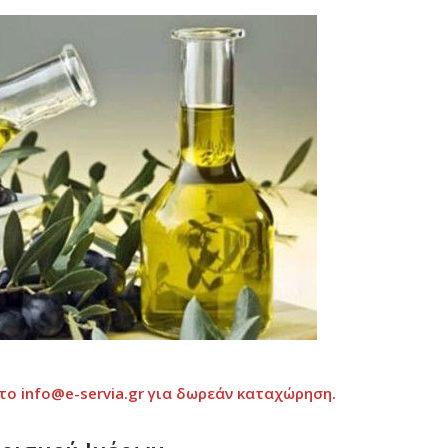
το info@e-servia.gr
για δωρεάν καταχώρηση.