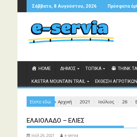
Περάστε
Σάββατο, 8 Αυγούστου, 2026
Πρόσφατα άρ
στο
περιεχόμενο
HOME
ΔΗΜΟΣ
ΤΟΠΙΚΑ
THINK T
KASTRA MOUNTAIN TRAIL
ΕΚΘΕΣΗ ΑΓΡΟΤΙΚΩΝ
Είστε εδώ:
Αρχική
2021
Ιούλιος
26
ΕΛΑΙΟΛΑΔΟ – ΕΛΙΕΣ
Ιούλ 26, 2021
e-servia