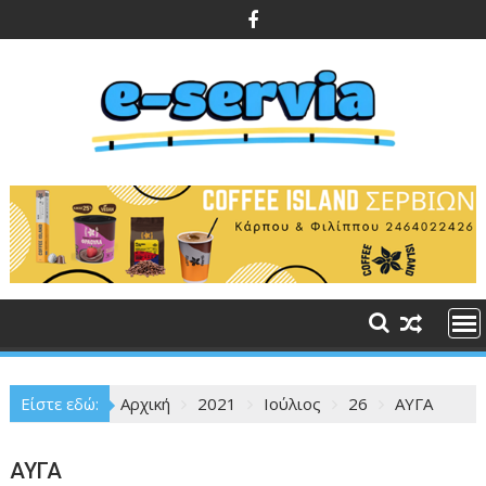
Περάστε
στο
περιεχόμενο
Είστε εδώ:
Αρχική
2021
Ιούλιος
26
ΑΥΓΑ
ΑΥΓΑ