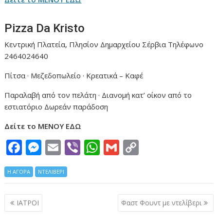
Pizza Da Kristo
Κεντρική Πλατεία, Πλησίον Δημαρχείου Σέρβια Τηλέφωνο
2464024640
Πίτσα · Μεζεδοπωλείο · Κρεατικά – Καφέ
Παραλαβή από τον πελάτη · Διανομή κατ’ οίκον από το
εστιατόριο Δωρεάν παράδοση
Δείτε το ΜΕΝΟΥ ΕΔΩ
F
M
E
Vi
W
G
C
ac
e
m
b
h
m
o
Η ΑΓΟΡΑ
e
ΝΤΕΛΙΒΕΡΙ
ss
ai
er
at
ai
p
b
e
l
s
l
y
Πλοήγηση
ΙΑΤΡΟΙ
Φαστ Φουντ με ντελίβερι
o
n
A
Li
άρθρων