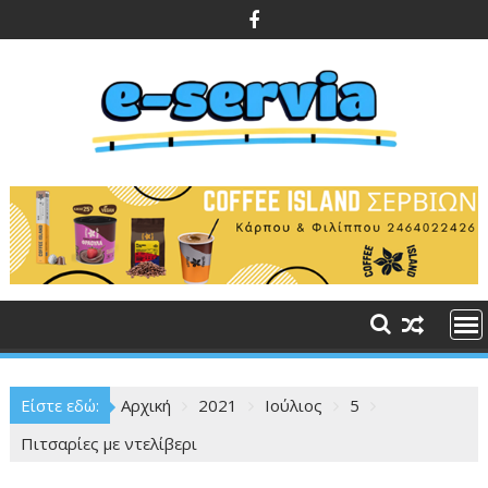
Περάστε
στο
περιεχόμενο
Είστε εδώ:
Αρχική
2021
Ιούλιος
5
Πιτσαρίες με ντελίβερι