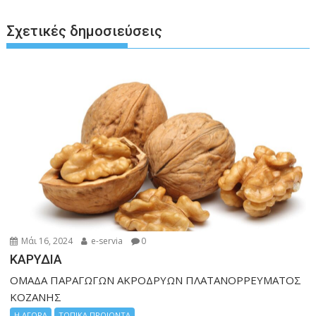
o
g
p
n
k
er
p
k
Σχετικές δημοσιεύσεις
Μάι 16, 2024
e-servia
0
ΚΑΡΥΔΙΑ
ΟΜΑΔΑ ΠΑΡΑΓΩΓΩΝ ΑΚΡΟΔΡΥΩΝ ΠΛΑΤΑΝΟΡΡΕΥΜΑΤΟΣ
ΚΟΖΑΝΗΣ
Η ΑΓΟΡΑ
ΤΟΠΙΚΑ ΠΡΟΙΟΝΤΑ