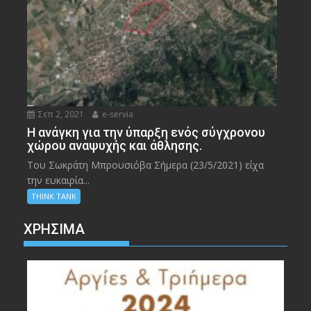
Σεπ 2, 2021
e-servia
Η ανάγκη για την ύπαρξη ενός σύγχρονου
χώρου αναψυχής και άθλησης.
Του Σωκράτη Μπρουσιόβα Σήμερα (23/5/2021) είχα
την ευκαιρία...
THINK TANK
ΧΡΉΣΙΜΑ