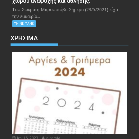
χώρου αναψυχής και άθλησης.
Του Σωκράτη Μπρουσιόβα Σήμερα (23/5/2021) είχα
την ευκαιρία...
THINK TANK
ΧΡΉΣΙΜΑ
Ιαν 16, 2023
e-servia