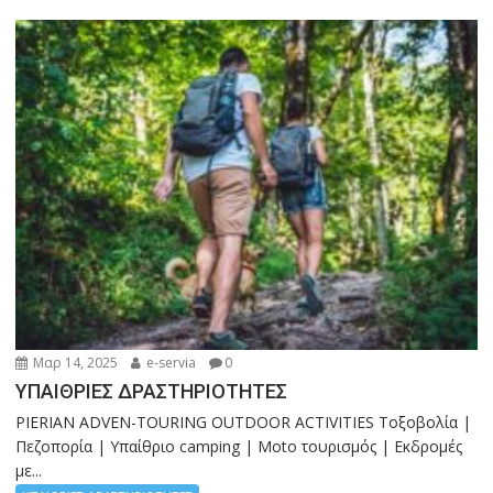
o
n
A
Li
o
g
p
n
k
er
p
k
Μαρ 14, 2025
e-servia
0
ΥΠΑΙΘΡΙΕΣ ΔΡΑΣΤΗΡΙΟΤΗΤΕΣ
PIERIAN ADVEN-TOURING OUTDOOR ACTIVITIES Τοξοβολία |
Πεζοπορία | Υπαίθριο camping | Moto τουρισμός | Εκδρομές
με...