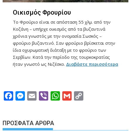
Οικισμός Φρουρίου
Το Φρούριο είναι σε απόσταση 55 χλμ. από την
Κοζάνη – υπήρχε οικισμός από τα βυζαντινά
χρόνια γνωστός με την ονομασία Σωσκός –
φρούριο βυζαντινό. Σαν φρούριο βρίσκεται στην
ίδια οχυρωματική διάταξη με το φρούριο των
Σερβίων. Κατά την περίοδο της τουρκοκρατίας
ήταν γνωστό ως Νιζέσκο.
Διαβάστε περισσότερα
F
M
E
Vi
W
G
C
ac
e
m
b
h
m
o
e
ss
ai
er
at
ai
p
b
e
l
s
l
y
ΠΡΌΣΦΑΤΑ ΆΡΘΡΑ