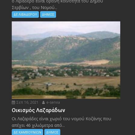
ο Λιβαδερό είναι ορεινή κοινότητα του Δήμου
Σερβίων , του Νομού...
ΔΕ ΛΙΒΑΔΕΡΟΥ
ΔΗΜΟΣ
Σεπ 16, 2021
e-servia
Οικισμός Λαζαράδων
Οι Λαζαράδες είναι χωριό του νομού Κοζάνης που
απέχει 46 χιλιόμετρα από...
ΔΕ ΚΑΜΒΟΥΝΙΩΝ
ΔΗΜΟΣ