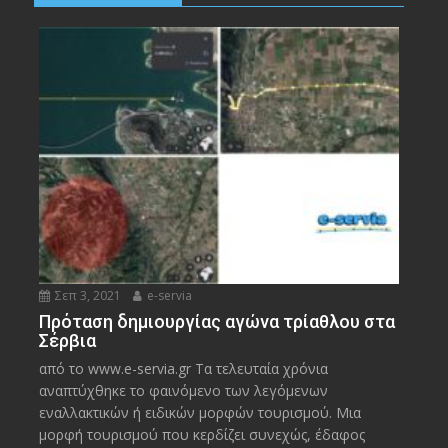
Σεπ 3, 2021
e-servia
Πρόταση δημιουργίας αγώνα τρίαθλου στα
Σέρβια
από το www.e-servia.gr Τα τελευταία χρόνια
αναπτύχθηκε το φαινόμενο των λεγόμενων
εναλλακτικών ή ειδικών μορφών τουρισμού. Μια
μορφή τουρισμού που κερδίζει συνεχώς, έδαφος