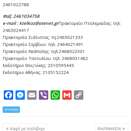
2461022788
Φαξ: 2461034758
e-mail : ktelkoz@otenet.gr
Πρακτορείο Πτολεμαϊδας: τηλ:
2463024417
Πρακτορείο Σιάτιστας: τη:2465021333
Πρακτορείο Σερβίων: τηλ: 2464021491
Πρακτορείο Νεάπολης: τηλ:2468022301
Πρακτορείο Τσοτυλίου: τηλ: 2468031482
Εκδοτήριο Θες/νίκης: 2310595445
Εκδοτήριο Αθήνας: 2105152224
F
M
E
Vi
W
G
C
ac
e
m
b
h
m
o
ΧΡΗΣΙΜΑ
e
ss
ai
er
at
ai
p
b
e
l
s
l
y
Πλοήγηση
Καφέ με ντελίβερι
ΦΑΡΜΑΚΕΙΑ