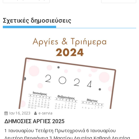
o
n
A
Li
άρθρων
o
g
p
n
k
er
p
k
Σχετικές δημοσιεύσεις
Ιαν 16, 2023
e-servia
ΔΗΜΟΣΙΕΣ ΑΡΓΙΕΣ 2025
1 Ιανουαρίου Τετάρτη Πρωτοχρονιά 6 Ιανουαρίου
Δευτέρα Θεοφάνεια 3 Μαρτίου Δευτέρα Καθαρά Δευτέρα